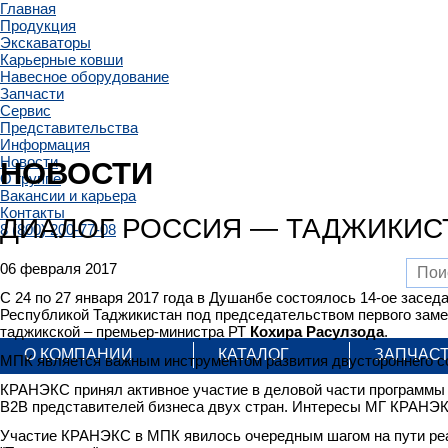
Главная
Продукция
Экскаваторы
Карьерные ковши
Навесное оборудование
Запчасти
Сервис
Представительства
Информация
Новости
НОВОСТИ
О группе
Вакансии и карьера
Контакты
ДИАЛОГ РОССИЯ — ТАДЖИКИС
8 (800) 200-77-08
06 февраля 2017
С 24 по 27 января 2017 года в Душанбе состоялось 14-ое зас
Республикой Таджикистан под председательством первого зам
таджикской – премьер-министра РТ
Кохира Расулзода
.
О КОМПАНИИ
КАТАЛОГ
ЗАПЧАС
МПК является важным инструментом развития двустороннего с
КРАНЭКС принял активное участие в деловой части программы
В2В представителей бизнеса двух стран. Интересы МГ КРАНЭ
Участие КРАНЭКС в МПК явилось очередным шагом на пути реал