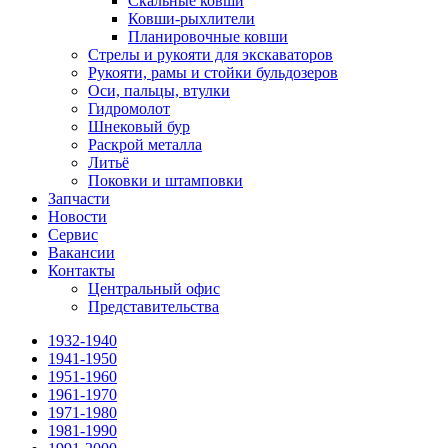
Скальные ковши
Ковши-рыхлители
Планировочные ковши
Стрелы и рукояти для экскаваторов
Рукояти, рамы и стойки бульдозеров
Оси, пальцы, втулки
Гидромолот
Шнековый бур
Раскрой металла
Литьё
Поковки и штамповки
Запчасти
Новости
Сервис
Вакансии
Контакты
Центральный офис
Представительства
1932-1940
1941-1950
1951-1960
1961-1970
1971-1980
1981-1990