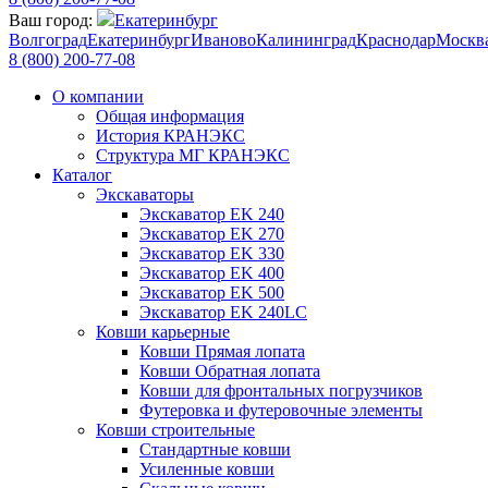
Ваш город:
Екатеринбург
Волгоград
Екатеринбург
Иваново
Калининград
Краснодар
Москв
8 (800) 200-77-08
О компании
Общая информация
История КРАНЭКС
Структура МГ КРАНЭКС
Каталог
Экскаваторы
Экскаватор EK 240
Экскаватор EK 270
Экскаватор EK 330
Экскаватор EK 400
Экскаватор EK 500
Экскаватор EK 240LC
Ковши карьерные
Ковши Прямая лопата
Ковши Обратная лопата
Ковши для фронтальных погрузчиков
Футеровка и футеровочные элементы
Ковши строительные
Стандартные ковши
Усиленные ковши